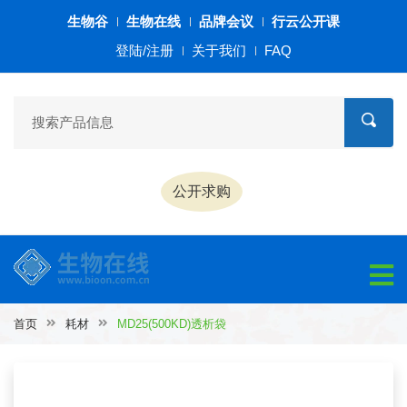
生物谷
生物在线
品牌会议
行云公开课
登陆/注册
关于我们
FAQ
公开求购
首页
耗材
MD25(500KD)透析袋