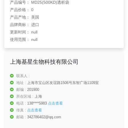
产品编号： MD25(500KD)透析袋
产品价格： 0
产品产地： 美国
品牌商标： 进口
更新时间： null
使用范围： null
上海基星生物科技有限公司
联系人 :
地址 :
上海市宝山区友谊路1506号东智广场1109室
邮编 :
201900
所在区域 :
上海
电话 :
138****5983
点击查看
传真 :
点击查看
邮箱 :
342786402@qq.com