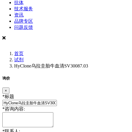
抗体
技术服务
资讯
品牌专区
问题反馈
首页
试剂
HyClone乌拉圭胎牛血清SV30087.03
询价
×
*
标题
*
咨询内容:
*
联系人: