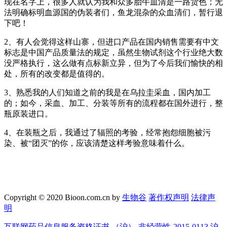
现在名字上，很多人就认为我和众多胎牛血清是一路货色；无
法明确标明血源国的伪装者们，鱼龙混杂的众血清们，暂行退
下吧！
2、有人会觉得这样山寨，但进口产品在国内销售需要有中文
标志是中国产品质量法的规定，虽然生物试剂这个行业绝大数
没严格执行，这么做有点标新立异，但为了今后我们愉快的相
处，所有的改变都是值得的。
3、熟悉我的人们知道之前的我是在乌拉圭采血，国内加工
的；如今，采血、加工、分装等所有的流程都在国外进行，整
瓶原装进口。
4、在装瓶之后，我通过了辐照的考验，经常抱怨细胞被污
染、被“团灭”的你，应该清楚这样考验意味着什么。
Copyright © 2020 Bioon.com.cn by
生物谷
著作权声明
法律声
明
互联网药品信息服务资格证书 （沪）-非经营性-2015-0113
沪