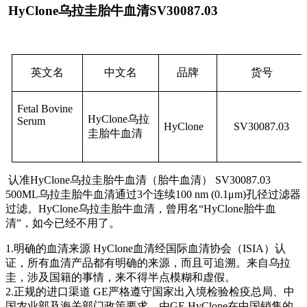
HyClon
e
乌拉圭胎牛血清
SV30087.03
英文名
中文名
品牌
货号
Fetal Bovine
HyClone乌拉
Serum
HyClon
e
SV30087.03
圭胎牛血清
认准
HyClone乌拉圭胎牛血清（胎牛血清） SV30087.03
500ML
乌拉圭胎牛血清通过
3个连续100 nm (0.1μm)孔径过滤器
过滤。
HyClone
乌拉圭
胎牛血清，曾用名
“HyClone胎牛血
清”，如今已经不用了。
1.
明确的血清来源
HyClone血清经国际血清协会（ISIA）认
证，所有血清产品都有明确的来源，而且可追溯。来自乌拉
圭，涉及国籍的事情，来不得半点模糊和虚假。
2.
正规的进口渠道
GE严格遵守国家出入境检验检疫总局、中
国农业部及海关部门政策要求，由GE HyClone在中国销售的