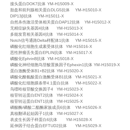
接头蛋白DOK7抗体
YM-H15009-X
胎盘和前列腺相关蛋白DLG5抗体
YM-H15010-X
DIP13β抗体
YM-H15011-X
自然杀伤激活受体相关蛋白DAP12抗体
YM-H15012-X
无精症缺失基因4抗体
YM-H15013-X
多能发育相关基因4抗体
YM-H15014-X
Notch信号通路Delta样配体1抗体
YM-H15015-X
磷酸化红细胞生成素受体抗体
YM-H15016-X
恶性肿瘤丢失蛋白EPLIN抗体
YM-H15017-X
磷酸化EphrinB抗体
YM-H15018-X
磷酸化神经细胞鸟苷酸置换因子Ephexin1抗体
YM-H15019-X
蛋白激酶受体B1+B2抗体
YM-H15020-X
磷酸化酪氨酸蛋白激酶受体B1抗体
YM-H15021-X
磷酸化红细胞膜条带4.1蛋白抗体
YM-H15022-X
鸟嘌呤核苷酸交换因子4
YM-H15023-X
核苷转运蛋白ENT2抗体
YM-H15024-X
核苷转运蛋白ENT1抗体
YM-H15025-X
磷酸酶/磷酸二酯酶家族成员6抗体
YM-H15026-X
真核翻译起始因子1抗体
YM-H15027-X
表皮生长因子样蛋白6抗体
YM-H15028-X
延伸因子结合蛋白EFTUD2抗体
YM-H15029-X