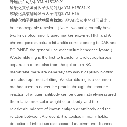
纤连蛋白4抗体
YM-H15030-X
磷酸化真核延伸因子激酶2抗体
YM-H15031-X
磷酸化真核翻译延长因子2抗体
YM-H15
磷酸化精子尾部结构蛋白抗体
产品WB实验中的对照系统：
he chromogenic reaction （Note: two anti generally have
two kinds ofcommonly used marker enzyme, HRP and AP,
chromogenic substrate kit andits corresponding to DAB and
BCIP/NBT, the general use ofchemiluminescence lysate.）
Westernbloting is the first to transfer afterelectrophoresis
separation of proteins from the gel onto a NC
membrane,there are generally two ways: capillary blotting
and electrophoreticblotting. Westernbloting is a common
method used to detect the protein,through the immune
reaction of antigen antibody can be quantitativelymeasured
the relative molecular weight of antibody, and the
relativeabundance of known antigen or antibody and the
relation between. Atpresent, it is applied in many fields,
detection of infectious diseasesand autoimmune diseases,