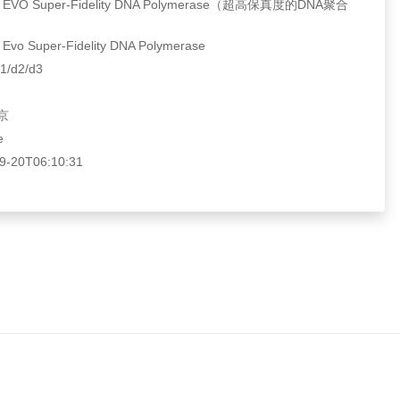
EVO Super-Fidelity DNA Polymerase（超高保真度的DNA聚合
o Super-Fidelity DNA Polymerase
/d2/d3
京
e
20T06:10:31