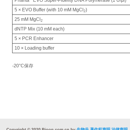
Phanta
 EVO Super-Fidelity DNA Polymerase (1 U/μl)
5 × EVO Buffer (with 10 mM MgCl
)
2
25 mM MgCl
2
dNTP Mix (10 mM each)
5 × PCR Enhancer
10 × Loading buffer
保存
-20°C
Copyright © 2020 Bioon.com.cn by
生物谷
著作权声明
法律声明