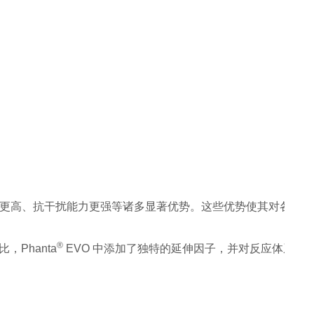
更强等诸多显著优势。这些优势使其对各种模板类型以及各种长度扩增子都有
®
相比，Phanta
 EVO 中添加了独特的延伸因子，并对反应体系进