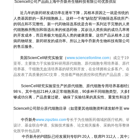
Sciencell公司产品由上海中乔新舟生物科技有限公司优质供应
近几年的新药研发成功率在逐年下降，其根本原因之一就是传统的药物筛选系
人类基因群的一系列细胞株上。这样一个有“缺陷型”药物筛选系统所产生的
的弱点和不完整性。新一代药物筛选系统是含有一系列近乎完整的人类基因
代细胞株所甄别和筛选出来的候选药物，其诊治人类疾病的成功几率将大大
的开发成本，而且将极大地提高人类的健康质量。这些产品从根本上提高了
病药物研发、新药研发的成功率。所以上海中乔新舟生物科技有限公司致力
的售后服务。
美国ScienCell研究实验室（
www.sciencellonline.com
）成立于1999
亚哥。主要致力于实验室科研用原代细胞、原代细胞专用培养基、原代细胞
培养基、干细胞无血清培养基的研究和开发，在全球拥有众多客户。在国内销
品发表了高质量的SCI文章，凭借着严格的质控和优秀的产品品质，深受广
ScienCell研究实验室生产的原代细胞、原代细胞专用培养基都经过了
98％。其中包括21种人体正常细胞系统，90多种不同细胞类型。大多数细胞在全
够成功分离，产品质量过硬。 确保了实验结果的真实性、重复性和连贯性。
Sciencell公司部分原代细胞目录（如需要其他细胞资料请发邮件至 wwwfuda
中乔新舟
www.zqxzbio.com
专长于为生物医药领域的医疗机构、研究中
设计、基金联合申请、实验技术服务、论文相关服务、采购外包等整体服务
化医学外包品牌。
中乔新舟的PI团队已经发展到专职PI 20人，联席PI 312人，其中大多数