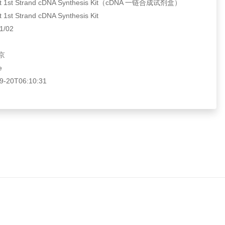
 1st Strand cDNA Synthesis Kit（cDNA 一链合成试剂盒）
st Strand cDNA Synthesis Kit
/02
京
e
20T06:10:31