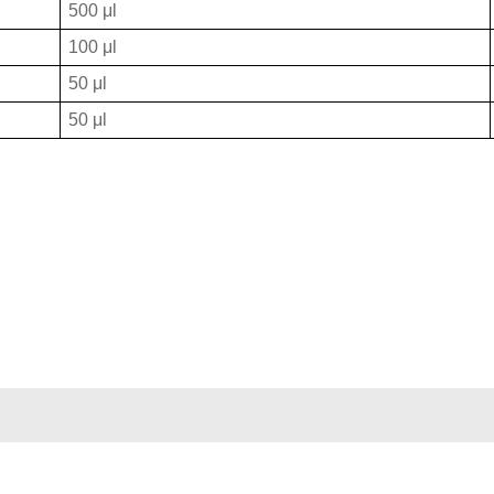
500 μl
100 μl
50 μl
50 μl
上海工商
违法和不良信息举报中
4018915号-4
309