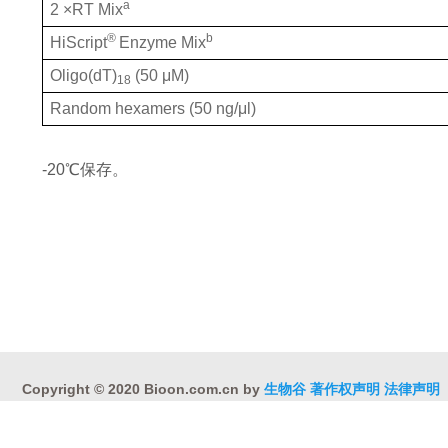
a
2 ×RT Mix
® 
b
HiScript
Enzyme Mix
Oligo(dT)
 (50 μM)
18
Random hexamers (50 ng/μl)
-20℃保存。
Copyright © 2020 Bioon.com.cn by
生物谷
著作权声明
法律声明
互联网药品信息服务资格证书 （沪）-非经营性-2015-0113
沪ICP备1
沪公网安备 31010402000323号
违法和不良信息举报电话:021-54485