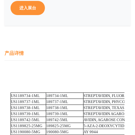
进入展台
产品详情
US1189734-1ML
189734-1ML
STREPTAVIDIN, FLUORESCE
US1189737-1ML
189737-1ML
STREPTAVIDIN, PHYCOERY
US1189738-1ML
189738-1ML
STREPTAVIDIN, TEXAS RED 
US1189739-1ML
189739-1ML
STREPTAVIDIN AGAROSE SU
US1189742-5ML
189742-5ML
AVIDIN, AGAROSE CONJUGA
US1189825-25MG
189825-25MG
5-AZA-2-DEOXYCYTIDINE
US1190080-5MG
190080-5MG
AY 9944