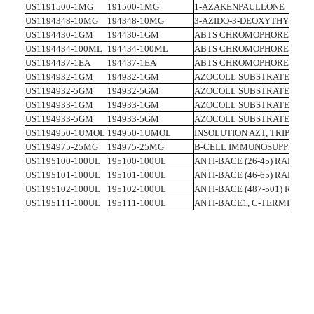
US1191500-1MG
191500-1MG
1-AZAKENPAULLONE
US1194348-10MG
194348-10MG
3-AZIDO-3-DEOXYTHYMIDI
US1194430-1GM
194430-1GM
ABTS CHROMOPHORE, DIA
US1194434-100ML
194434-100ML
ABTS CHROMOPHORE
US1194437-1EA
194437-1EA
ABTS CHROMOPHORE, 20 X 
US1194932-1GM
194932-1GM
AZOCOLL SUBSTRATE, <50
US1194932-5GM
194932-5GM
AZOCOLL SUBSTRATE, <50
US1194933-1GM
194933-1GM
AZOCOLL SUBSTRATE, >10
US1194933-5GM
194933-5GM
AZOCOLL SUBSTRATE, >10
US1194950-1UMOL
194950-1UMOL
INSOLUTION AZT, TRIPHOSP
US1194975-25MG
194975-25MG
B-CELL IMMUNOSUPPRESS
US1195100-100UL
195100-100UL
ANTI-BACE (26-45) RABBIT 
US1195101-100UL
195101-100UL
ANTI-BACE (46-65) RABBIT 
US1195102-100UL
195102-100UL
ANTI-BACE (487-501) RABBI
US1195111-100UL
195111-100UL
ANTI-BACE1, C-TERMINAL (