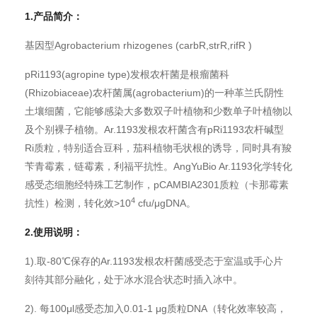
1.
产品简介：
基因型Agrobacterium rhizogenes (carbR,strR,rifR )
pRi1193(agropine type)发根农杆菌是根瘤菌科
(Rhizobiaceae)农杆菌属(agrobacterium)的一种革兰氏阴性
土壤细菌，它能够感染大多数双子叶植物和少数单子叶植物以
及个别裸子植物。Ar.1193发根农杆菌含有pRi1193农杆碱型
Ri质粒，特别适合豆科，茄科植物毛状根的诱导，同时具有羧
苄青霉素，链霉素，利福平抗性。AngYuBio Ar.1193化学转化
感受态细胞经特殊工艺制作，pCAMBIA2301质粒（卡那霉素
4
抗性）检测，转化效>10
cfu/μgDNA。
2.
使用说明：
1).取-80℃保存的Ar.1193发根农杆菌感受态于室温或手心片
刻待其部分融化，处于冰水混合状态时插入冰中。
2). 每100μl感受态加入0.01-1 μg质粒DNA（转化效率较高，