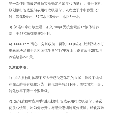
第一次使用前最好做预实验确定所加质粒的量），用手快速、
剧烈拨打管底混匀或用枪吹吸混匀，依次放于冰中静置5分
钟、液氮5分钟、37℃水浴5分钟、冰浴5分钟。
3). 冰浴中拿出放室温，加入700μl 无抗生素的TY液体培养
基，于28℃振荡培养2小时。
4). 6000 rpm 离心一分钟收菌，留取100 μl左右上清轻轻吹打
重悬菌块涂布于含相应抗生素的TY平板上，倒置放于28℃培
养箱培养2-3 天。
3.
注意事项：
1). 加入质粒时体积不应大于感受态体积的1/10；质粒不纯或
存在乙醇等有机物污染，转化效率急剧下降；质粒增大一倍，
转化效率下降一个数量级。
2). 混匀质粒时应用手指快速拨打管底或用枪吹吸混匀，务必
使质粒快速、均匀分散开，与感受态细胞充分接触。转化高浓