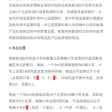
无线热分布热穿透验证系统对加热过程蒸柜(箱)中具有代表意
义的n个点定时进行温度检测和记录。传感器具备双探针，分
别为环境温度探针和中心温度探针。其中环境温度探针暴露在
加热环境中监测环温，中心温度探针插入内容物中心部位检测
产品在加热过程中的穿透温度。收集到的数据经过软件的处理
而获得蒸箱的热分布情况及产品热穿透的情况。
3 布点位置
根据柜(箱)内安放小车的数量以及每辆小车放置的托盘层数来
确定布点的数目。例如，一个3m3的蒸柜能容纳1辆小车，小
车上设置18层托盘放置加热内容物，测温点可选择位于小车
（从底层计算）的
1
、6、9、
1
2、18层托盘平面中央处，共布
置5点，见图3.1。
再如一个30m3的蒸箱设置10个位置供10辆小车安放，实际使
用其中8个位置，每辆小车设置9层托板，可选择测温点位于
每辆小车的
1
（底层：下测点）、5（中层：中测点）、9（顶