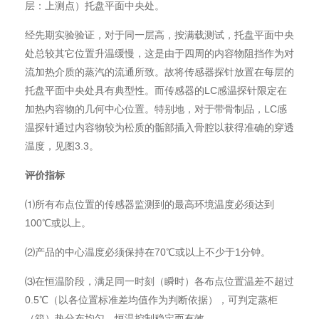
层：上测点）托盘平面中央处。
经先期实验验证，对于同一层高，按满载测试，托盘平面中央
处总较其它位置升温缓慢，这是由于四周的内容物阻挡作为对
流加热介质的蒸汽的流通所致。故将传感器探针放置在每层的
托盘平面中央处具有典型性。而传感器的LC感温探针限定在
加热内容物的几何中心位置。特别地，对于带骨制品，LC感
温探针通过内容物较为松质的骺部插入骨腔以获得准确的穿透
温度，见图3.3。
评价指标
⑴所有布点位置的传感器监测到的最高环境温度必须达到
100℃或以上。
⑵产品的中心温度必须保持在70℃或以上不少于1分钟。
⑶在恒温阶段，满足同一时刻（瞬时）各布点位置温差不超过
0.5℃（以各位置标准差均值作为判断依据），可判定蒸柜
（箱）热分布均匀，恒温控制稳定而有效。