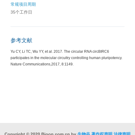
常规项目周期
35个工作日
参考文献
Yu CY, Li TC, Wu YY, et al. 2017. The circular RNA circBIRC6
participates in the molecular circuitry controlling human pluripotency.
Nature Communications,2017, 8:1149.
Copyright © 2020 Bioon.com.cn by
生物谷
著作权声明
法律声明