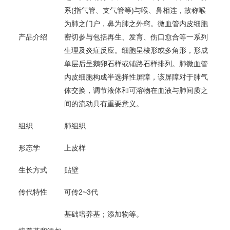
系(指气管、支气管等)与喉、鼻相连，故称喉
为肺之门户，鼻为肺之外窍。微血管内皮细胞
产品介绍
密切参与包括再生、发育、伤口愈合等一系列
生理及炎症反应。细胞呈梭形或多角形，形成
单层后呈鹅卵石样或铺路石样排列。肺微血管
内皮细胞构成半选择性屏障，该屏障对于肺气
体交换，调节液体和可溶物在血液与肺间质之
间的流动具有重要意义。
组织
肺组织
形态学
上皮样
生长方式
贴壁
传代特性
可传2~3代
基础培养基；添加物等。