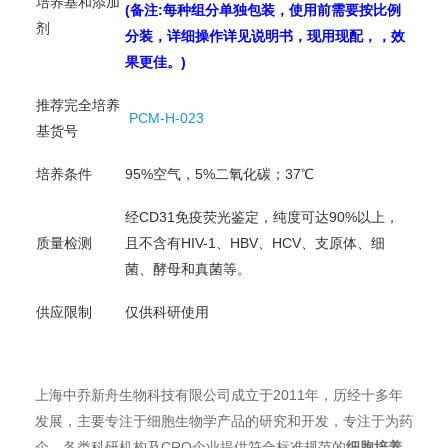
培养基和添加
(备注:每种组分单独包装，使用前需要按比例
剂
分装，详细操作详见说明书，现用现配，，效
果更佳。)
推荐完全培养
PCM-H-023
基货号
培养条件
95%空气，5%二氧化碳；37℃
经CD31免疫荧光鉴定，纯度可达90%以上，
质量检测
且不含有HIV-1、HBV、HCV、支原体、细
菌、酵母和真菌等。
供应限制
仅供科研使用
上海中乔新舟生物科技有限公司成立于2011年，历经十多年
发展，主要专注于细胞生物学产品的研究和开发，专注于为药
企、各类科研机构及CRO企业提供符合标准规范的
细胞培养