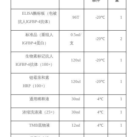
条件
量
ELISA
酶标板（包被
96T
-20
℃
1
抗人IGFBP-4抗体）
标准品（重组人
0.5ml/
-20
℃
2
IGFBP-4蛋白）
支
生物素标记抗人
120ul
-20
℃
1
IGFBP-4抗体（100×）
链霉亲和素
120ul
-20
℃
1
HRP（100×）
通用稀释液
30ml
4
℃
1
浓缩洗涤液（25×）
30ml
4
℃
1
TMB
底物液
12ml
4
℃
1