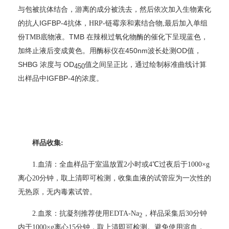
与包被抗体结合，游离的成分被洗去，然后依次加入生物素化
IGFBP-4
的抗人
抗体，
HRP-
链霉亲和素结合物,最后加入单组
TMB
份TMB底物液。
在辣根过氧化物酶的催化下呈现蓝色，
450nm
OD
加终止液后变成黄色。用酶标仪在
波长处测
值，
SHBG
OD
浓度与
值之间呈正比，通过绘制标准曲线计算
450
IGFBP-4
出样品中
的浓度。
样品收集:
1.
血清：全血样品于室温放置2小时或4℃过夜后于1000×g
离心20分钟，取上清即可检测，收集血液的试管应为一次性的
无热原，无内毒素试管。
2.
血浆：抗凝剂推荐使用EDTA-Na
，样品采集后30分钟
2
内于1000×g离心15分钟，取上清即可检测。避免使用溶血，