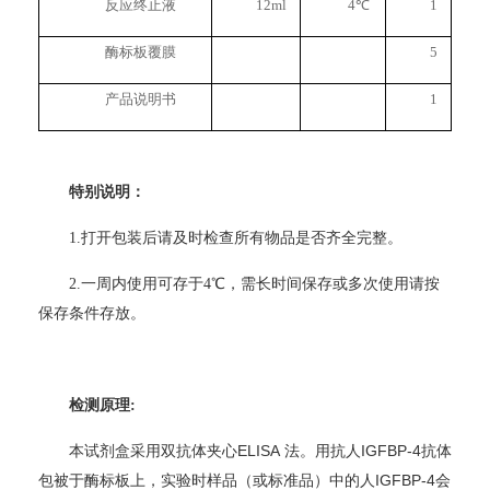
反应终止液
12ml
4
℃
1
酶标板覆膜
5
产品说明书
1
特别说明：
1.
打开包装后请及时检查所有物品是否齐全完整。
2.
一周内使用可存于4℃，需长时间保存或多次使用请按
保存条件存放。
检测原理:
ELISA
IGFBP-4
本试剂盒采用双抗体夹心
法。用抗人
抗体
IGFBP-4
包被于酶标板上，实验时样品（或标准品）中的人
会