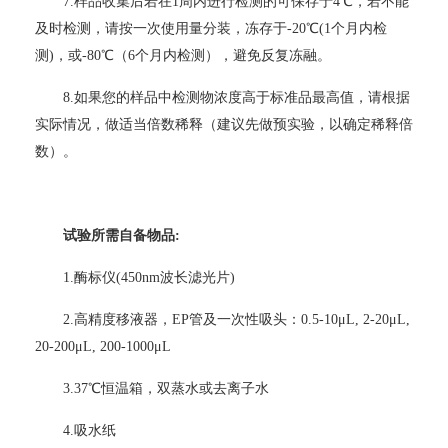
7.
样品收集后若在1周内进行检测的可保存于4℃，若不能
及时检测，请按一次使用量分装，冻存于-20℃(1个月内检
测)，或-80℃（6个月内检测），避免反复冻融。
8.
如果您的样品中检测物浓度高于标准品最高值，请根据
实际情况，做适当倍数稀释（建议先做预实验，以确定稀释倍
数）。
试验所需自备物品:
1.
酶标仪(450nm波长滤光片)
2.
高精度移液器，EP管及一次性吸头：0.5-10μL, 2-20μL,
20-200μL, 200-1000μL
3.37
℃恒温箱，双蒸水或去离子水
4.
吸水纸