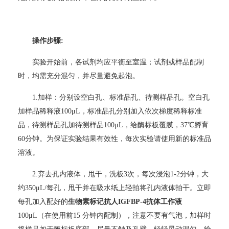
操作步骤:
实验开始前，各试剂均应平衡至室温；试剂或样品配制
时，均需充分混匀，并尽量避免起泡。
1.
加样：分别设空白孔、标准品孔、待测样品孔。空白孔
加样品稀释液100μL，标准品孔分别加入依次梯度稀释标准
品，待测样品孔加待测样品100μL，给酶标板覆膜，37℃孵育
60分钟。为保证实验结果有效性，每次实验请使用新的标准品
溶液。
2.
弃去孔内液体，甩干，洗板3次，每次浸泡1-2分钟，大
约350μL/每孔，甩干并在吸水纸上轻拍将孔内液体拍干。立即
每孔加入配好的
生物素标记抗人IGFBP-4抗体工作液
100μL（在使用前15 分钟内配制），注意不要有气泡，加样时