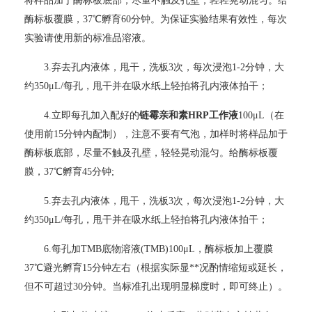
将样品加于酶标板底部，尽量不触及孔壁，轻轻晃动混匀。给
酶标板覆膜，37℃孵育60分钟。为保证实验结果有效性，每次
实验请使用新的标准品溶液。
3.
弃去孔内液体，甩干，洗板3次，每次浸泡1-2分钟，大
约350μL/每孔，甩干并在吸水纸上轻拍将孔内液体拍干；
4.
立即每孔加入配好的
链霉亲和素HRP工作液
100μL（在
使用前15分钟内配制），注意不要有气泡，加样时将样品加于
酶标板底部，尽量不触及孔壁，轻轻晃动混匀。给酶标板覆
膜，37℃孵育45分钟;
5.
弃去孔内液体，甩干，洗板3次，每次浸泡1-2分钟，大
约350μL/每孔，甩干并在吸水纸上轻拍将孔内液体拍干；
6.
每孔加TMB底物溶液(TMB)100μL，酶标板加上覆膜
37℃避光孵育15分钟左右（根据实际显**况酌情缩短或延长，
但不可超过30分钟。当标准孔出现明显梯度时，即可终止）。