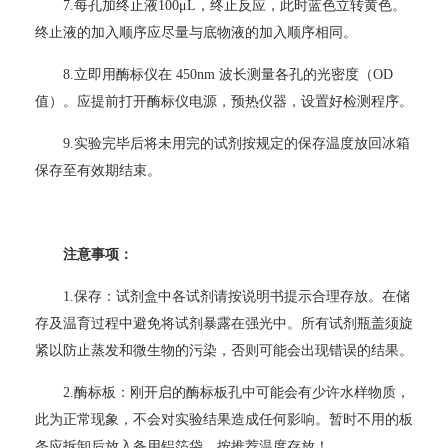
7.
每孔加终止液100μL，终止反应，此时蓝色立转黄色。
终止液的加入顺序应尽量与底物液的加入顺序相同。
8.
立即用酶标仪在 450nm 波长测量各孔的光密度（OD
值）。应提前打开酶标仪电源，预热仪器，设置好检测程序。
9.
实验完毕后将未用完的试剂按规定的保存温度放回冰箱
保存至有效期结束。
注意事项：
1.
保存：试剂盒中各试剂请按说明书提示合理存放。在储
存及温育过程中避免将试剂暴露在强光中。所有试剂瓶盖须旋
紧以防止蒸发和微生物的污染，否则可能会出现错误的结果。
2.
酶标板：刚开启的酶标板孔中可能会有少许水样物质，
此为正常现象，不会对实验结果造成任何影响。暂时不用的板
条应拆卸后放入备用铝箔袋，按推荐温度存放！