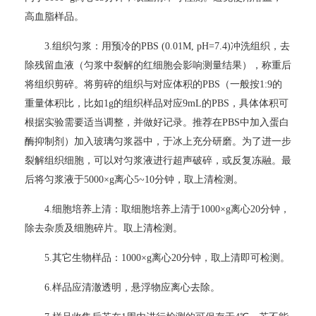
高血脂样品。
3.
组织匀浆：用预冷的PBS (0.01M, pH=7.4)冲洗组织，去
除残留血液（匀浆中裂解的红细胞会影响测量结果），称重后
将组织剪碎。将剪碎的组织与对应体积的PBS（一般按1:9的
重量体积比，比如1g的组织样品对应9mL的PBS，具体体积可
根据实验需要适当调整，并做好记录。推荐在PBS中加入蛋白
酶抑制剂）加入玻璃匀浆器中，于冰上充分研磨。为了进一步
裂解组织细胞，可以对匀浆液进行超声破碎，或反复冻融。最
后将匀浆液于5000×g离心5~10分钟，取上清检测。
4.
细胞培养上清：取细胞培养上清于1000×g离心20分钟，
除去杂质及细胞碎片。取上清检测。
5.
其它生物样品：1000×g离心20分钟，取上清即可检测。
6.
样品应清澈透明，悬浮物应离心去除。