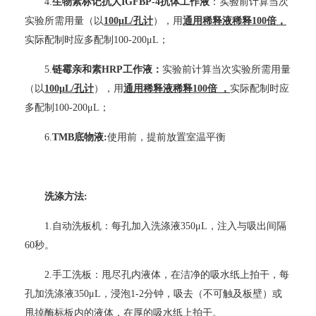
4.
生物素标记抗人IGFBP-4抗体工作液
：实验前计算当次
实验所需用量（以
100μL/孔计
），用
通用稀释液稀释100倍，
实际配制时应多配制100-200μL；
5.
链霉亲和素HRP工作液：
实验前计算当次实验所需用量
（以
100μL/孔计
），用
通用稀释液稀释100倍 ，
实际配制时应
多配制100-200μL；
6.
TMB
底物液:
使用前，提前放置室温平衡
洗涤方法:
1.
自动洗板机：每孔加入洗涤液350μL，注入与吸出间隔
60秒。
2.
手工洗板：甩尽孔内液体，在洁净的吸水纸上拍干，每
孔加洗涤液350μL，浸泡1-2分钟，吸去（不可触及板壁）或
甩掉酶标板内的液体，在厚的吸水纸上拍干。