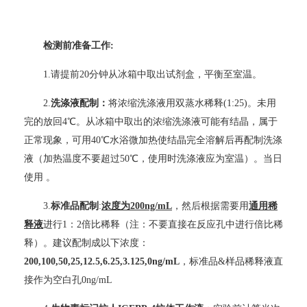
检测前准备工作:
1.
请提前20分钟从冰箱中取出试剂盒，平衡至室温。
2.
洗涤液配制：
将浓缩洗涤液用双蒸水稀释(1:25)。未用
完的放回4℃。从冰箱中取出的浓缩洗涤液可能有结晶，属于
正常现象，可用40℃水浴微加热使结晶完全溶解后再配制洗涤
液（加热温度不要超过50℃，使用时洗涤液应为室温）。当日
使用 。
3.
标准品配制
:
浓度为200ng/mL
，然后根据需要用
通用稀
释液
进行1：2倍比稀释（注：不要直接在反应孔中进行倍比稀
释）。建议配制成以下浓度：
200,100,50,25,12.5,6.25,3.125,0ng/mL
，标准品&样品稀释液直
接作为空白孔0ng/mL