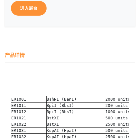
进入展台
产品详情
ER1001
BshNI (BanI)
2000 units
ER1011
BpiI (BbsI)
200 units
ER1012
BpiI (BbsI)
1000 units
ER1021
BstXI
500 units
ER1022
BstXI
2500 units
ER1031
KspAI (HpaI)
500 units
ER1032
KspAI (HpaI)
2500 units