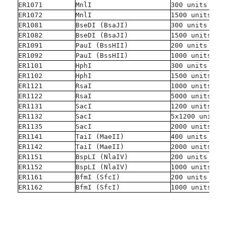
ER1071
MnlI
300 units
ER1072
MnlI
1500 units
ER1081
BseDI (BsaJI)
300 units
ER1082
BseDI (BsaJI)
1500 units
ER1091
PauI (BssHII)
200 units
ER1092
PauI (BssHII)
1000 units
ER1101
HphI
300 units
ER1102
HphI
1500 units
ER1121
RsaI
1000 units
ER1122
RsaI
5000 units
ER1131
SacI
1200 units
ER1132
SacI
5x1200 units
ER1135
SacI
2000 units
ER1141
TaiI (MaeII)
400 units
ER1142
TaiI (MaeII)
2000 units
ER1151
BspLI (NlaIV)
200 units
ER1152
BspLI (NlaIV)
1000 units
ER1161
BfmI (SfcI)
200 units
ER1162
BfmI (SfcI)
1000 units