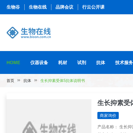
生物谷
生物在线
品牌会议
行云公开课
HOME
仪器设备
耗材
试剂
抗体
技术服务
首页
抗体
生长抑素受体5抗体说明书
生长抑素受
商家询价
产品名称： 生长抑