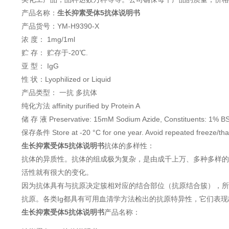
产品名称：
生长抑素受体5抗体说明书
产品货号：YM-H9390-X
浓 度： 1mg/1ml
贮 存： 贮存于-20℃.
亚 型： IgG
性 状：Lyophilized or Liquid
产品类型： 一抗 多抗体
纯化方法 affinity purified by Protein A
储 存 液 Preservative: 15mM Sodium Azide, Constituents: 1% BS
保存条件 Store at -20 °C for one year. Avoid repeated freeze/tha
生长抑素受体5抗体说明书
抗体的多样性：
抗体的异质性。抗体的组成极为复杂，是由成千上万、多种多样的
活性就有很大的变化。
因为抗体具有与抗原决定簇相对应的结合部位（抗原结合簇），所
抗原。各类Ig都具有可用血清学方法检出的抗原特异性，它们表
生长抑素受体5抗体说明书
产品名称：