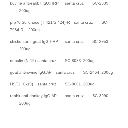
bovine anti-rabbit IgG:HRP
santa cruz
SC-2385
200ug
p-p70 S6 kinase (T 421/S 424)-R
santa cruz
SC-
7984-R
200ug
chicken anti-goat IgG:HRP
santa cruz
SC-2953
200ug
nebulin (N-19)
santa cruz
SC-8083
200ug
goat anti-swine IgG:AP
santa cruz
SC-2464
200ug
HSF1 (C-19)
santa cruz
SC-8061
200ug
rabbit anti-donkey IgG:AP
santa cruz
SC-3990
200ug