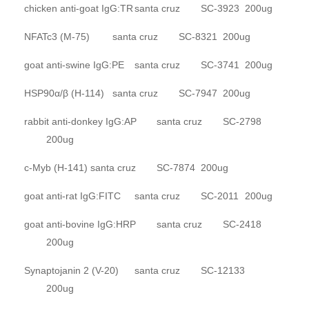
chicken anti-goat IgG:TR
santa cruz
SC-3923
200ug
NFATc3 (M-75)
santa cruz
SC-8321
200ug
goat anti-swine IgG:PE
santa cruz
SC-3741
200ug
HSP90α/β (H-114)
santa cruz
SC-7947
200ug
rabbit anti-donkey IgG:AP
santa cruz
SC-2798
200ug
c-Myb (H-141)
santa cruz
SC-7874
200ug
goat anti-rat IgG:FITC
santa cruz
SC-2011
200ug
goat anti-bovine IgG:HRP
santa cruz
SC-2418
200ug
Synaptojanin 2 (V-20)
santa cruz
SC-12133
200ug