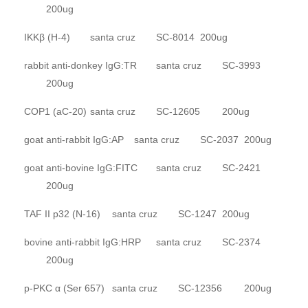
200ug
IKKβ (H-4)
santa cruz
SC-8014
200ug
rabbit anti-donkey IgG:TR
santa cruz
SC-3993
200ug
COP1 (aC-20)
santa cruz
SC-12605
200ug
goat anti-rabbit IgG:AP
santa cruz
SC-2037
200ug
goat anti-bovine IgG:FITC
santa cruz
SC-2421
200ug
TAF II p32 (N-16)
santa cruz
SC-1247
200ug
bovine anti-rabbit IgG:HRP
santa cruz
SC-2374
200ug
p-PKC α (Ser 657)
santa cruz
SC-12356
200ug