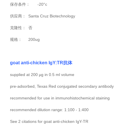
保存条件：
-20°c
供应商：
Santa Cruz Biotechnology
克隆性：
否
规格：
200ug
goat anti-chicken IgY:TR抗体
supplied at 200 µg in 0.5 ml volume
pre-adsorbed, Texas Red conjugated secondary antibody
recommended for use in immunohistochemical staining
recommended dilution range: 1:100 - 1:400
See 2 citations for goat anti-chicken IgY-TR