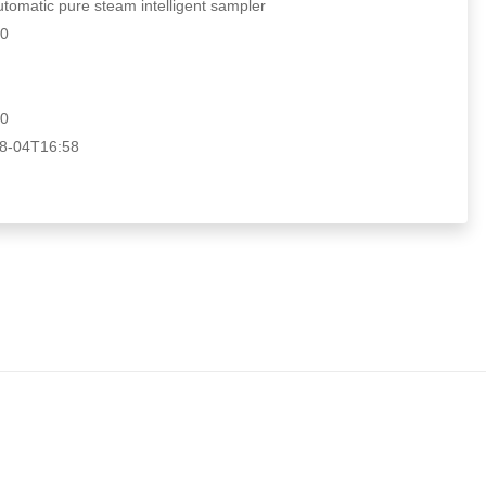
atic pure steam intelligent sampler
0
0
-04T16:58