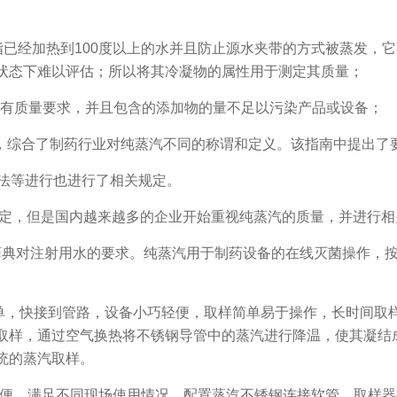
，是指已经加热到100度以上的水并且防止源水夹带的方式被蒸发
状态下难以评估；所以将其冷凝物的属性用于测定其质量；
汽有质量要求，并且包含的添加物的量不足以污染产品或设备；
，综合了制药行业对纯蒸汽不同的称谓和定义。该指南中提出了要进行
试方法等进行也进行了相关规定。
规定，但是国内越来越多的企业开始重视纯蒸汽的质量，并进行相
对注射用水的要求。纯蒸汽用于制药设备的在线灭菌操作，按照
，快接到管路，设备小巧轻便，取样简单易于操作，长时间取样
取样，通过空气换热将不锈钢导管中的蒸汽进行降温，使其凝结
统的蒸汽取样。
便。满足不同现场使用情况，配置蒸汽不锈钢连接软管。取样器换