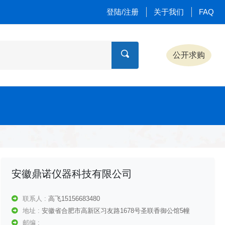
登陆/注册
关于我们
FAQ
公开求购
安徽鼎诺仪器科技有限公司
联系人 :
高飞15156683480
地址 :
安徽省合肥市高新区习友路1678号圣联香御公馆5幢
邮编 :