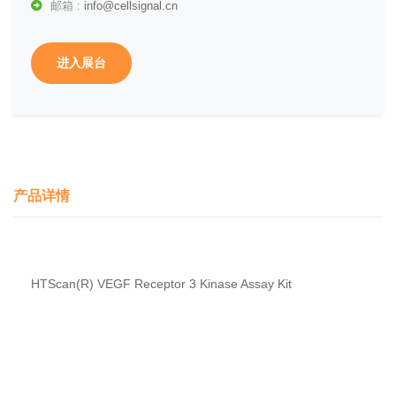
邮箱 :
info@cellsignal.cn
进入展台
产品详情
HTScan(R) VEGF Receptor 3 Kinase Assay Kit