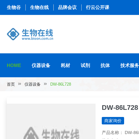
生物谷
生物在线
品牌会议
行云公开课
HOME
仪器设备
耗材
试剂
抗体
技术服务
首页
仪器设备
DW-86L728
DW-86L728
商家询价
产品名称： DW-86L