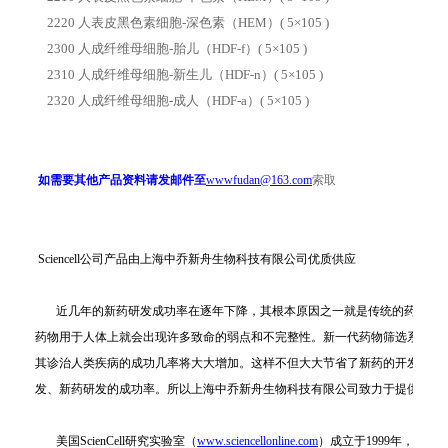
2220
人表皮黑色素细胞
-
深色素（
HEM
）
( 5
×
105 )
2300
人成纤维母细胞
-
胎儿（
HDF-f
）
( 5
×
105 )
2310
人成纤维母细胞
-
新生儿（
HDF-n
）
( 5
×
105 )
2320
人成纤维母细胞
-
成人（
HDF-a
）
( 5
×
105 )
如需要其他产品资料请发邮件至
wwwfudan@163.com
索取
Sciencell公司产品由上海中乔新舟生物科技有限公司优质供应
近几年的新药研发成功率在逐年下降，其根本原因之一就是传统的药物筛选系统
药物用于人体上就会出现许多致命的弱点和不完整性。新一代药物筛选系统是
其诊治人类疾病的成功几率将大大增加。这样不但大大节省了新药的开发成本
发、新药研发的成功率。所以上海中乔新舟生物科技有限公司致力于提供优质
美国ScienCell研究实验室（
www.sciencellonline.com
）成立于1999年，公