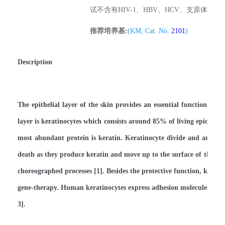
试不含有
HIV-1
、
HBV
、
HCV
、支原体、细
推荐培养基:
(KM, Cat. No.
2101
)
Description
The epithelial layer of the skin provides an essential function as a
layer is keratinocytes which consists around 85% of living epidermal 
most abundant protein is keratin. Keratinocyte divide and are thus
death as they produce keratin and move up to the surface of the epi
choreographed processes [1]. Besides the protective function, keratin
gene-therapy. Human keratinocytes express adhesion molecules and c
3].