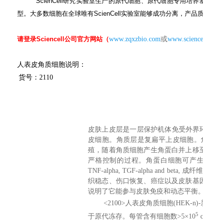
ScienCell
研究实验室生产的原代细胞、原代细胞专用培养基都经
型。大多数细胞在全球唯有
ScienCell
实验室能够成功分离，产品质量过
请登录
Sciencell
公司官方网站（
www.zqxzbio.com
或
www.sciencellonli
人表皮角质细胞说明：
货号：2110
皮肤上皮层是一层保护机体免受外界环境
皮细胞。角质层是复扁平上皮细胞。角质
殖，随着角质细胞产生角蛋白并上移至表
严格控制的过程。角蛋白细胞可产生很多
TNF-alpha, TGF-alpha and beta,
成纤维细胞
织稳态、伤口恢复、癌症以及皮肤基因治
说明了它能参与皮肤免疫和动态平衡。
<2100>
人
表皮角质
细胞
(HEK-n)-
新生
5
于原代冻存。每管含有细胞数
>5
×
10
cells/m