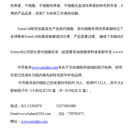
培养基、干细胞、干细胞培养基、干细胞无血清培养基的研究和开发，在全球拥
秀的产品品质，深受广大科研工作者的信赖。
ScienCell研究实验室生产的原代细胞、原代细胞专用培养基都经过了严格
全球唯有ScienCell实验室能够成功分离，产品质量过硬。 确保了实验结果的
Sciencell公司部分原代细胞目录（如需要其他细胞资料请发邮件至 wwwfudan@1
中乔新舟
www.zqxzbio.com
专长于为生物医药领域的医疗机构、研究中心、
目前已经成长为国内领先的转化医学外包品牌。
中乔新舟的PI团队已经发展到专职PI 20人，联席PI 312人，其中大多数拥有海外背
影响因子IF>5.0 的论文216 篇，IF>10.0论文32 篇）。
电话：021-51262076 13371892488
Email:wwwfudan@163.com QQ：739782475
网址：
www.zqxzbio.com