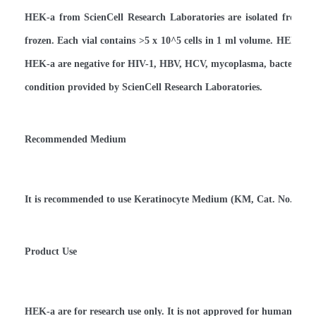
HEK-a from ScienCell Research Laboratories are isolated from a
frozen. Each vial contains >5 x 10^5 cells in 1 ml volume. HEK-a 
HEK-a are negative for HIV-1, HBV, HCV, mycoplasma, bacteria, ye
condition provided by ScienCell Research Laboratories.
Recommended Medium
It is recommended to use Keratinocyte Medium (KM, Cat. No.
2101
Product Use
HEK-a are for research use only. It is not approved for human or ani