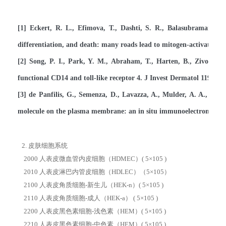
[1] Eckert, R. L., Efimova, T., Dashti, S. R., Balasubramanian, 
differentiation, and death: many roads lead to mitogen-activated p
[2] Song, P. I., Park, Y. M., Abraham, T., Harten, B., Zivony, 
functional CD14 and toll-like receptor 4. J Invest Dermatol 119(2):4
[3] de Panfilis, G., Semenza, D., Lavazza, A., Mulder, A. A., Mom
molecule on the plasma membrane: an in situ immunoelectron micro
2.
皮肤细胞系统
2000
人表皮微血管内皮细胞（
HDMEC
）
( 5
×
105 )
2010
人表皮淋巴内管皮细胞（
HDLEC
）（
5
×
105
）
2100
人表皮角质细胞
-
新生儿（
HEK-n
）
( 5
×
105 )
2110
人表皮角质细胞
-
成人（
HEK-a
）
( 5
×
105 )
2200
人表皮黑色素细胞
-
浅色素（
HEM
）
( 5
×
105 )
2210
人表皮黑色素细胞
-
中色素（
HEM
）
( 5
×
105 )