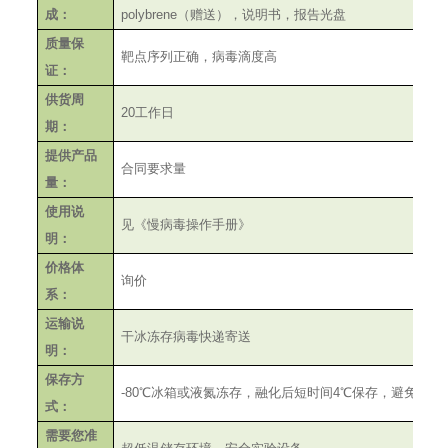
成：
polybrene
（赠送），说明书，报告光盘
质量保
靶点序列正确，病毒滴度高
证：
供货周
20
工作日
期：
提供产品
合同要求量
量：
使用说
见《慢病毒操作手册》
明：
价格体
询价
系：
运输说
干冰冻存病毒快递寄送
明：
保存方
-80
℃冰箱或液氮冻存，融化后短时间
4
℃保存，避免反复
式：
需要您准