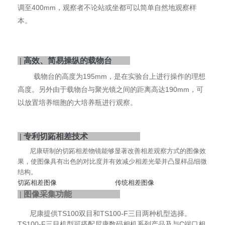
调至400mm，观察者不论站或坐都可以简单自然地观察样
本。
|
高效、简易操纵的载物台
载物台的高度为195mm，是在实验台上进行操作的理想
高度。另外由于载物台与聚光镜之间的距离高达190mm，可
以放置培养细胞的大培养瓶进行观察。
|
专利切跖相差技术
尼康研制的切跖相差物镜能够显著改善相差观察方式的图像效
果，使图像具有出色的对比度并有效减少相差光晕并凸显样品细微
结构。
切跖相差图像 传统相差图像
| 图像采集功能
尼康提供TS100双目和TS100-F三目两种机型选择。
TS100-F三目机型可搭配尼康数码相机系列产品及与C端口相