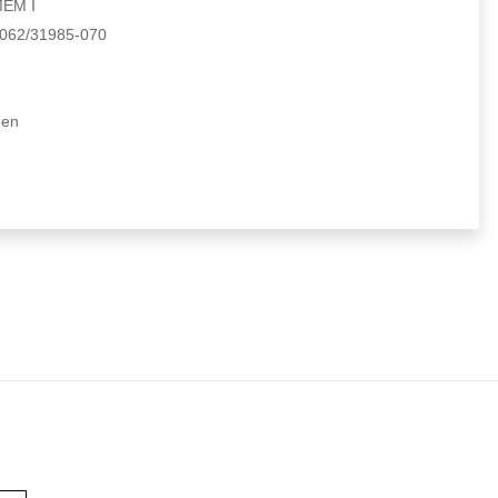
EM I
62/31985-070
en