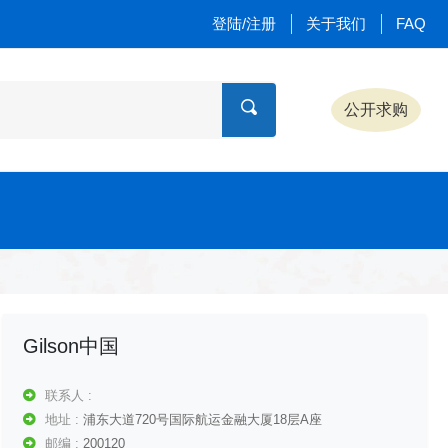
登陆/注册
关于我们
FAQ
公开求购
Gilson中国
联系人 :
地址 :
浦东大道720号国际航运金融大厦18层A座
邮编 :
200120