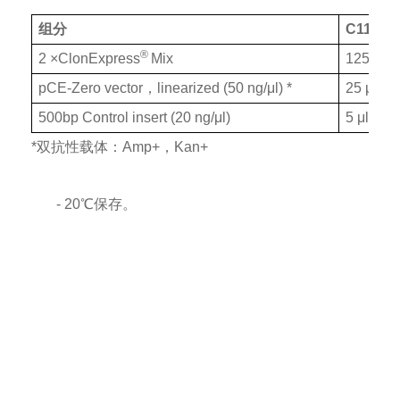
组分
C115-01
®
2 ×ClonExpress
Mix
125 μl
pCE-Zero vector，linearized (50 ng/μl) *
25 μl
500bp Control insert (20 ng/μl)
5 μl
*双抗性载体：Amp+，Kan+
- 20℃保存。