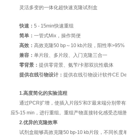
灵活多变的一体化超快速克隆试剂盒
快速：
5 - 15min快速重组
简单：
一管式Mix，操作简便
高效：
高效克隆50 bp～10 kb片段，阳性率>95%
兼容：
单片段、多片段、入门克隆三合一
零背景：
提供零背景、氨苄/卡那双抗性载体
提供在线引物设计：
提供在线引物设计软件
CE Design
1.高度简化的实验流程
通过PCR扩增，使插入片段5’和3’最末端分别带有和线性化载体
应5-15 min，进行重组。重组产物直接转化感受态细胞
2.优异的克隆效率
试剂盒能够高效克隆50 bp-10 kb片段，不同长度单片段50 