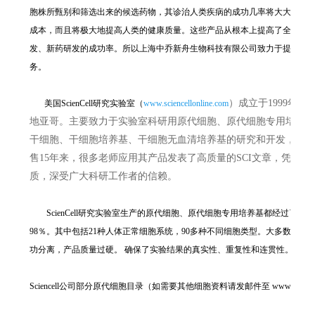
胞株所甄别和筛选出来的候选药物，其诊治人类疾病的成功几率将大大增加
成本，而且将极大地提高人类的健康质量。这些产品从根本上提高了全球生
发、新药研发的成功率。所以上海中乔新舟生物科技有限公司致力于提供优
务。
）成立于1999年
美国ScienCell研究实验室（
www.sciencellonline.com
地亚哥。主要致力于实验室科研用原代细胞、原代细胞专用培养
干细胞、干细胞培养基、干细胞无血清培养基的研究和开发，在
售15年来，很多老师应用其产品发表了高质量的SCI文章，凭借
质，深受广大科研工作者的信赖。
ScienCell研究实验室生产的原代细胞、原代细胞专用培养基都经过了严
98％。其中包括21种人体正常细胞系统，90多种不同细胞类型。大多数细胞在全球
功分离，产品质量过硬。 确保了实验结果的真实性、重复性和连贯性。
Sciencell公司部分原代细胞目录（如需要其他细胞资料请发邮件至 wwwfudan@