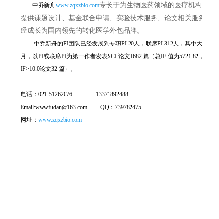
专长于为生物医药领域的医疗机构、研
中乔新舟
www.zqxzbio.com
提供课题设计、基金联合申请、实验技术服务、论文相关服务、
经成长为国内领先的转化医学外包品牌。
中乔新舟的PI团队已经发展到专职PI 20人，联席PI 312人，其中大多数拥
月，以PI或联席PI为第一作者发表SCI 论文1682 篇（总IF 值为5721.82，其中影
IF>10.0论文32 篇）。
电话：021-51262076 13371892488
Email:wwwfudan@163.com QQ：739782475
网址：
www.zqxzbio.com