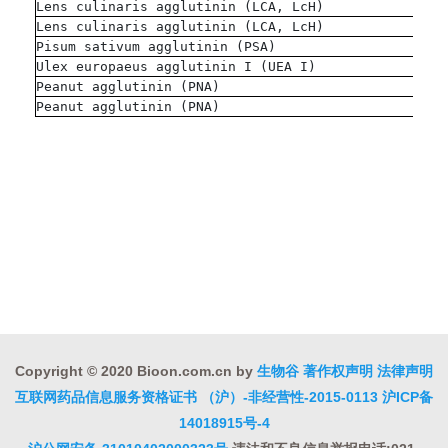
Lens culinaris agglutinin (LCA, LcH)
Lens culinaris agglutinin (LCA, LcH)
Pisum sativum agglutinin (PSA)
Ulex europaeus agglutinin I (UEA I)
Peanut agglutinin (PNA)
Peanut agglutinin (PNA)
Copyright © 2020 Bioon.com.cn by
生物谷
著作权声明
法律声明
互联网药品信息服务资格证书 （沪）-非经营性-2015-0113
沪ICP备
14018915号-4