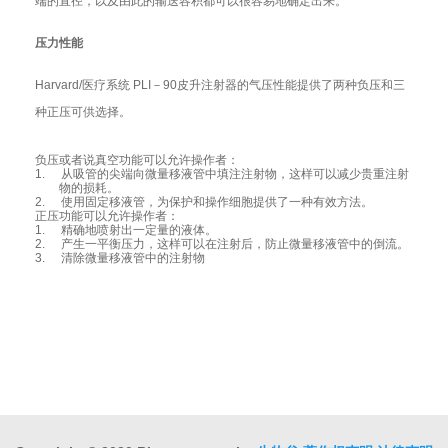
端的直径，以及由此的输送容积都可以很容易地确定出来。
压力性能
Harvard/
医疗系统
PLI
－
90
皮升注射器的气压性能提供了两种负压和三
种正压可供选择。
负压或者说真空功能可以允许操作者：
1.
从吸管的尖端向微量移液管中填注注射物，这样可以减少贵重注射
物的损耗。
2.
使用固定移液管，为保护和操作细胞提供了一种有效方法。
正压功能可以允许操作者：
1.
精确地喷射出一定量的液体。
2.
产生一平衡压力，这样可以在注射后，防止微量移液管中的倒流。
3.
清除微量移液管中的注射物