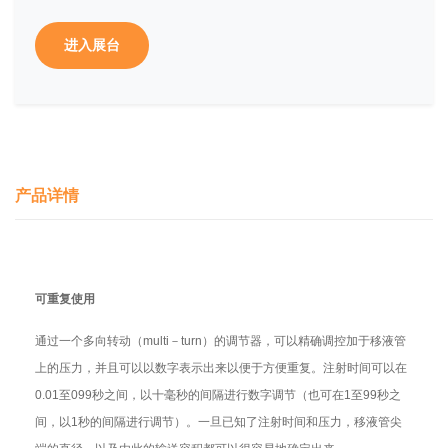
进入展台
产品详情
可重复使用
通过一个多向转动（
multi
－
turn
）的调节器，可以精确调控加于移液管
上的压力，并且可以以数字表示出来以便于方便重复。注射时间可以在
0.01
至
099
秒之间，以十毫秒的间隔进行数字调节（也可在
1
至
99
秒之
间，以
1
秒的间隔进行调节）。一旦已知了注射时间和压力，移液管尖