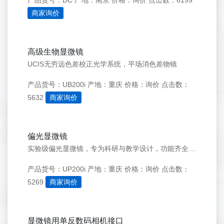
产品货号：DC
产地：南京
价格：询价
点击数：6199
商家询价
高级生物显微镜
UCIS无穷远色差校正光学系统，平场消色差物镜
产品货号：UB200i
产地：重庆
价格：询价
点击数：
5632
商家询价
偏光显微镜
实验级偏光显微镜，专为科研与教学设计，功能齐全，像质优越，使用方便。无限远无应力物镜，提供像质更好，清晰度更加的微观世界；专业级金属旋转偏光平台，转动精确，操作舒适，带任意位置锁紧装置，使用方便；专业的无限远色差独立校正光学系统，可以根据需要选择不同
产品货号：UP200i
产地：重庆
价格：询价
点击数：
5269
商家询价
显微镜用单反数码相机接口