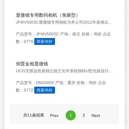
显微镜专用数码相机（免驱型）
JFMV500SC显微镜专用相机为本公司2012年新推出的免驱动显微镜专用相机。采用实时自动曝光，实时自动白平衡；2592X1944（500万）分辨率下MJPG格式达到10帧/秒。此相机延续了JFMV系列下你的特点，免费提供了JFMV显微镜专用软件，是一款性价比极高的显微镜专用相机。支持
产品货号：JFMV500SC
产地：南京
价格：询价
点击
数：6779
商家询价
倒置金相显微镜
UCIS无限远色差独立校正光学系统独特U型光路设计，光程更长，光路更加清晰
产品货号：DM2000X
产地：重庆
价格：询价
点击
数：5772
商家询价
共11条结果
1
2
Prev
Next