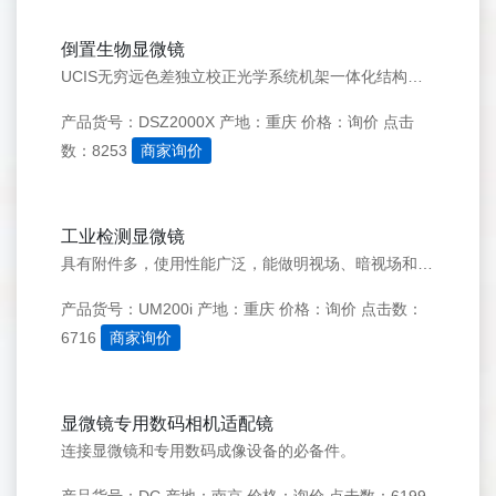
倒置生物显微镜
UCIS无穷远色差独立校正光学系统机架一体化结构，结构稳定可靠宽电压，110∽240V,50/60Hz带摄影通道可加配荧光装置&nbsp;&nbsp;
产品货号：DSZ2000X
产地：重庆
价格：询价
点击
数：8253
商家询价
工业检测显微镜
具有附件多，使用性能广泛，能做明视场、暗视场和偏光观察等优点。搭配三目观察筒为用户提供数码照相专业数字CCD、高清晰DV等多种图像采集模式，并可根据用户需求提供专业的金相分析软件模块。
产品货号：UM200i
产地：重庆
价格：询价
点击数：
6716
商家询价
显微镜专用数码相机适配镜
连接显微镜和专用数码成像设备的必备件。