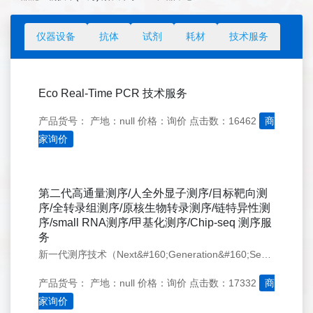
仪器设备
抗体
试剂
耗材
技术服务
Eco Real-Time PCR 技术服务
产品货号：
产地：null
价格：询价
点击数：16462
商
家询价
第二代高通量测序/人全外显子测序/目标靶向测
序/全转录组测序/原核生物转录测序/链特异性测
序/small RNA测序/甲基化测序/Chip-seq 测序服
务
新一代测序技术（Next&#160;Generation&#160;Sequencing）是对传统测序技术的革命性变革，可以一次完成数十万到数百万条DNA分子的序列测定，使得在极短时间内对人类转录组和基因组进行细致研究。
产品货号：
产地：null
价格：询价
点击数：17332
商
家询价