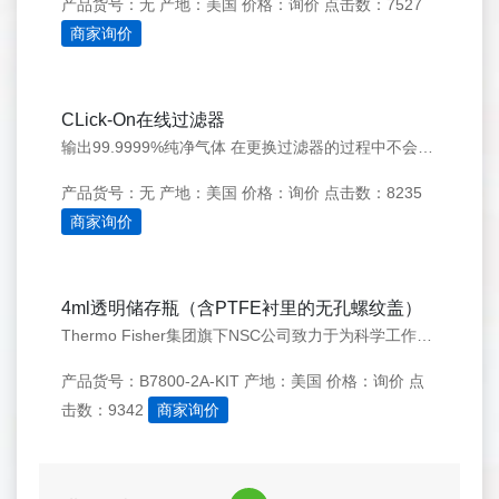
产品货号：无
产地：美国
价格：询价
点击数：7527
商家询价
CLick-On在线过滤器
输出99.9999%纯净气体 在更换过滤器的过程中不会造成载气污染 无需工具更换简便 不会出现接头过紧现象 配件可重复利用，降低了气体清洁的成本：在更换过滤器过程中配件无需拆卸 TUEV认证 最大压力11bar（160p）
产品货号：无
产地：美国
价格：询价
点击数：8235
商家询价
4ml透明储存瓶（含PTFE衬里的无孔螺纹盖）
Thermo Fisher集团旗下NSC公司致力于为科学工作者提供高品质的实验器材。 4ml 13-425螺纹口样品瓶，每包装100只，含13-425螺纹无孔盖，螺纹盖内具有PTFE衬垫。
产品货号：B7800-2A-KIT
产地：美国
价格：询价
点
击数：9342
商家询价