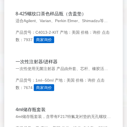
8-425螺纹口茶色样品瓶（含盖垫）
适合Agilent、Varian、Perkin Elmer、Shimadzu等多家公司生产的色谱仪器使用。 茶色的样品瓶对于光线有良好的阻隔作用，保护光敏感物质。
产品货号：C4013-2-KIT
产地：美国
价格：询价
点击
数：7937
商家询价
一次性注射器/进样器
一次性使用无菌注射器 产品由外套、芯杆、橡胶活塞、注射针组成，主要采用无毒聚丙烯等材料制成。在十万级净化条件下生产,本品经环氧乙烷灭菌，无菌，无毒,无热原。外套采用高透明PP料制作，基准线清晰，观察药液方便；注射针针尖锋利，易于穿刺。
产品货号：1ml--50ml
产地：美国
价格：询价
点击
数：7674
商家询价
4ml储存瓶套装
4ml储存瓶套装，含带有F217特氟龙衬垫的无孔螺纹盖 包装规格100个/盒