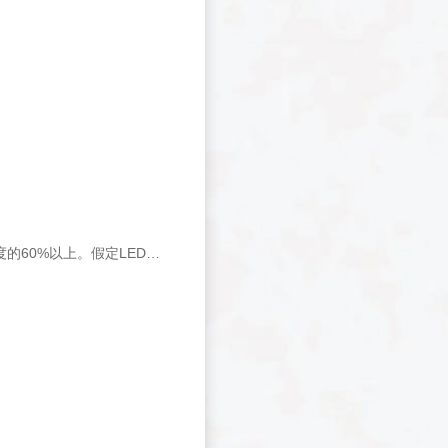
高质量LED&nbsp;在经过50,000&nbsp;小时的持续运作后，还能维持初始灯光亮度的60%以上。假定LED&nbsp;已达到其额定的使用寿命，实际上它可能还在发光，只不过灯光非常微弱罢了。要想延长LED的使用寿命，就有必要降低或完全驱散LED&nbsp;芯片产生的热能。&nbsp;