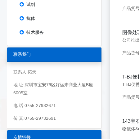
试剂
产品货号：
抗体
技术服务
图像处
产品货
联系我们
联系人:拓天
T-BJ
地 址:深圳市宝安79区好运来商业大厦B座
6005室
产品货号
电 话:0755-27932671
传 真:0755-29732691
143宝
友情链接