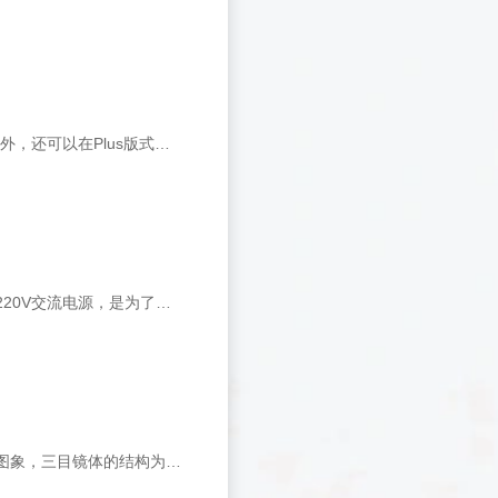
公司推出的Image系列的升级版本，支持多种国际语言，适合于教学。除标准版本外，还可以在Plus版式里面设置风格各异的界面；除包含基本的捕捉和测量功能外，还包括准确的自动计数及统计导出功能，独有的SFC文件格式，方便快捷的DIS，省力的区域处理能力与强大的打印报告
T-BJ便携式金相显微镜:&nbsp;T-BJ便携式金相显微镜采用LED垂直照明，不采用220V交流电源，是为了用户使用轻便和安全，并便于携带也可观察大件材料。仪器照明的一次充电可连续使用四十个小时左右、使用时间长、省电、发热量小，使用安全等特点。&nbsp;T-BJ便携式金相显微镜可配置C
物镜体&nbsp;采用greenough光学系统的1:4头部，提供高清晰和高分辨率的立体图象，三目镜体的结构为连接摄影、摄像配件提供了专用出口。变倍范围：连续变倍10X—40X&nbsp;，工作距离：80mm，大视场范围：&Oslash;20mm（10X）。目镜:&nbsp;广角目镜WF10X/20mm，双目视度可调。