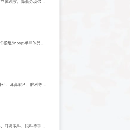
高画质、高分辨率LCD屏幕、体积小、有效节省空间，可实现两维平面观察和三维立体观察。降低劳动强度，彻底解决长期在显微镜下工作的疲劳和损伤。&nbsp;
应用&nbsp;LCD液晶&nbsp;导电粒子&nbsp;彩色滤光片&nbsp;手机屏幕&nbsp;FPD模组&nbsp;半导体晶圆片&nbsp;FPC&nbsp;PCB&nbsp;IC封装&nbsp;光盘CD&nbsp;图像传感器CCD&nbsp;CMOS&nbsp;PDA
&nbsp;&nbsp;本显微镜具有当代高新技术水平，为国家高新技术产品，适用于脑外科、耳鼻喉科、眼科等显微手术。副镜与主镜成90度体位，同光路，均为电动连续变倍，均可进行超深腔观察，各转动关节可任意定位。该仪器可实现双人双目以及三人六目同时观察及操作，也可进行示教、照相
FLZJ-4D手术显微镜为我公司新近开发的轻便型多功能手术显微镜，适用于脑外科、耳鼻喉科、眼科等手术。光路采用平行光路，具有景深大、视野开阔、照度均匀之特点。可配单目示教镜、数码照相接口和CCD接口。该仪器也是动物试验以及显微教学理想的仪器。&nbsp;