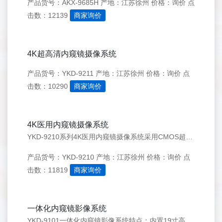
产品货号：AKX-9685H
产地：江苏徐州
价格：询价
点
击数：12139
商家询价
4K超高清内窥镜摄像系统
产品货号：YKD-9211
产地：江苏徐州
价格：询价
点
击数：10290
商家询价
4K医用内窥镜摄像系统
YKD-9210系列4K医用内窥镜摄像系统采用CMOS超高清图像传感器，输出视频图像最大分辨率不低于3840&times;2160像素(4K)，超清画质，纤毫毕现。支持BT2020广色域显示，色彩呈现更逼真；视频帧率达到60fps，调光迅速准确无拖影，显著缓解术者眼部疲劳；具有无损放大功能，可对画面
产品货号：YKD-9210
产地：江苏徐州
价格：询价
点
击数：11819
商家询价
一体化内窥镜影像系统
YKD-9101一体化内窥镜影像系统特点：内置19寸高清监视器、高清摄像机、内置LED冷光源、内置USB全高清影像存储、IPX8级防水摄像头；1920X1080p全高清逐行扫描，采用SONY&nbsp;CMOS图像传感技术，提供稳定的腔镜视野，给予术者极佳的视觉体验，让手术更轻松，更精细！