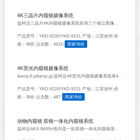
4K三晶片内窥镜摄像系统
益柯达三晶片4K内窥镜摄像系统采用三个独立图像传感器，每个传感器均支持3840x2160分辨率，总像素突2400万，每个传感器专精于红、绿、蓝三原色光谱的精准捕捉，无像素共享，实现光谱零重叠采样，能够捕捉到更丰富的亮度和色阶细节，色彩还原更加准确、丰富。 益柯达4K内窥镜摄像系统，从单晶片到双晶
产品货号：YKD-9230/YKD-9231
产地：江苏徐州
价
格：询价
点击数：9910
商家询价
4K荧光内窥镜摄像系统
&amp;lt;p&amp;gt;益柯达4K荧光内窥镜摄像系统将4K技术与 NIR/ICG 近红外荧光影像技术相结合，为术者提供更清晰的影像、更丰富的细节，因此更有利于识别病变组织，进而提高手术的精确度。此外，NIR/ICG 近红外荧光影像技术还为诸如灌注评估及前哨淋巴结检查等提供更多可能。&amp
产品货号：YKD-9220/YKD-9221
产地：江苏徐州
价
格：询价
点击数：487
商家询价
动物内窥镜 双镜一体化内窥镜系统
益柯达AKX-9685H系列是一款双镜一体化内窥镜系统，专为兽医内窥镜应用而设计。这种高性能的一体式装置集成了内窥镜成像所需的每个组件：内窥镜摄像机，LED 医用冷光源， 医用监视器，和图像采集。 产品兼容所有类型的内窥镜，包括软性电子内窥镜，硬镜和纤维镜。一体化设计便于运输和快速设置，适用于多个检